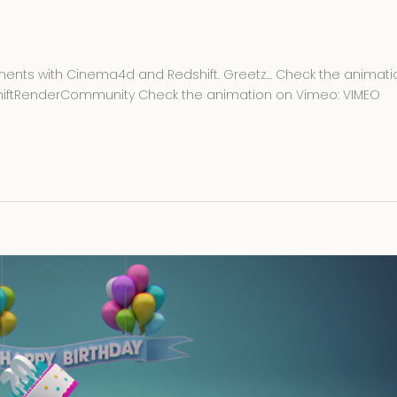
iments with Cinema4d and Redshift. Greetz... Check the animati
iftRenderCommunity Check the animation on Vimeo: VIMEO