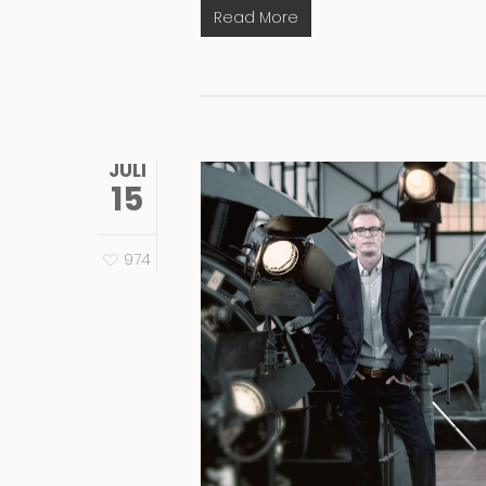
Read More
JULI
15
974