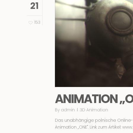
21
153
ANIMATION „
By
admin
3D Animation
Das unabhängige polnische Online-K
Animation „ONE". Link zum Artikel: 