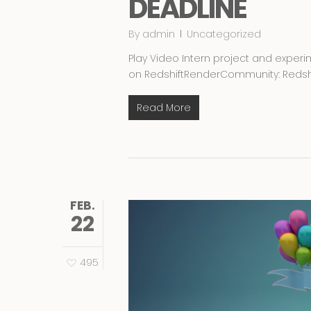
DEADLINE
By
admin
Uncategorized
Play Video Intern project and exper
on RedshiftRenderCommunity: Redsh
Read More
FEB.
22
495