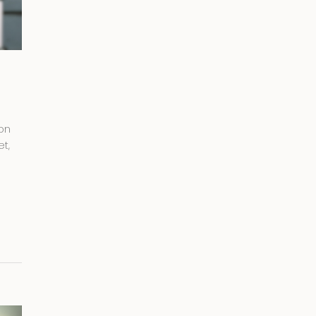
non
et,