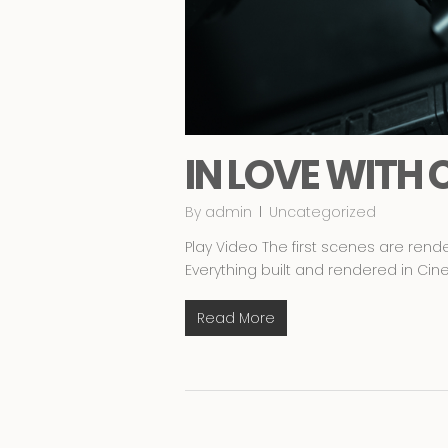
IN LOVE WITH
By
admin
Uncategorized
Play Video The first scenes are render
Everything built and rendered in Cine
Read More