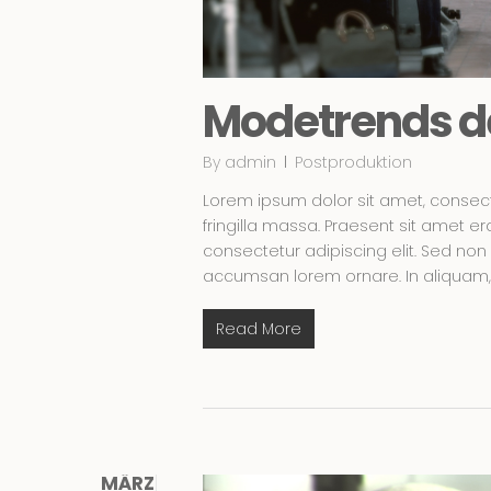
Modetrends de
By
admin
Postproduktion
Lorem ipsum dolor sit amet, consecte
fringilla massa. Praesent sit amet e
consectetur adipiscing elit. Sed non
accumsan lorem ornare. In aliquam, 
Read More
MÄRZ