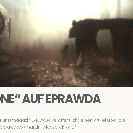
ONE“ AUF EPRAWDA
unstmagazin EPRAWDA veröffentlicht einen Artikel über die
www.eprawda.pl/marcin-wieczorek-one/