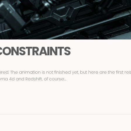
 CONSTRAINTS
ed. The animation is not finished yet, but here are the first res
ma 4d and Redshift, of course....