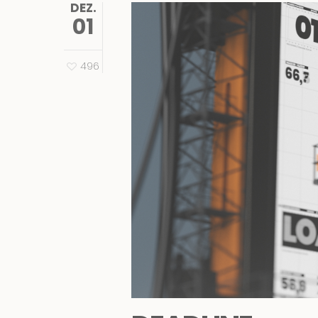
DEZ.
01
496