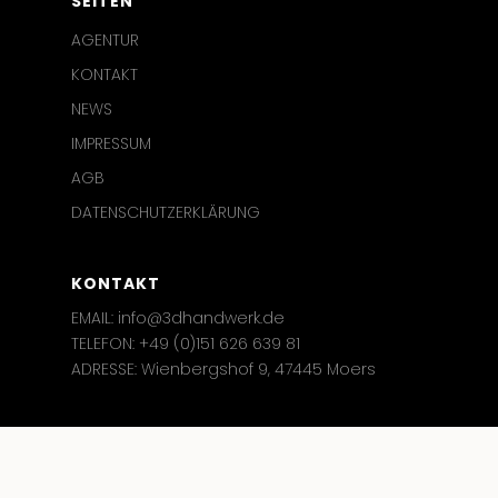
SEITEN
AGENTUR
KONTAKT
NEWS
IMPRESSUM
AGB
DATENSCHUTZERKLÄRUNG
KONTAKT
EMAIL: info@3dhandwerk.de
TELEFON: +49 (0)151 626 639 81
ADRESSE: Wienbergshof 9, 47445 Moers