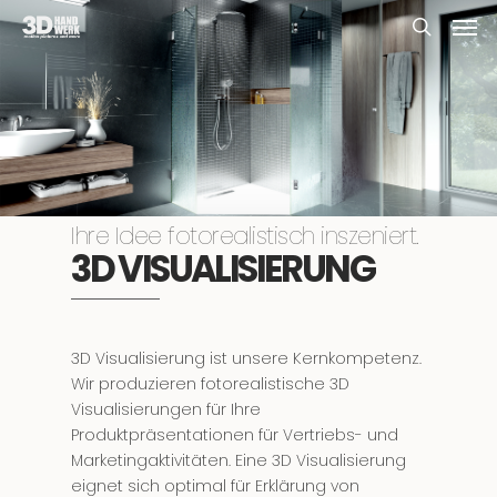
Skip
Men
to
search
main
content
Ihre Idee fotorealistisch inszeniert.
3D VISUALISIERUNG
3D Visualisierung ist unsere Kernkompetenz.
Wir produzieren fotorealistische 3D
Visualisierungen für Ihre
Produktpräsentationen für Vertriebs- und
Marketingaktivitäten. Eine 3D Visualisierung
eignet sich optimal für Erklärung von